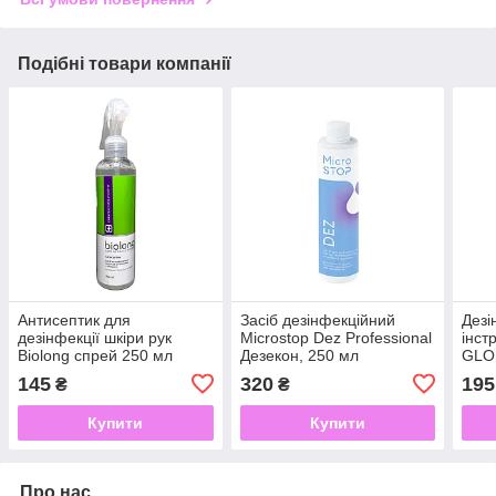
Подібні товари компанії
Антисептик для
Засіб дезінфекційний
Дезі
дезінфекції шкіри рук
Microstop Dez Professional
інст
Biolong спрей 250 мл
Дезекон, 250 мл
GLOS
145
320
195
₴
₴
Купити
Купити
Про нас