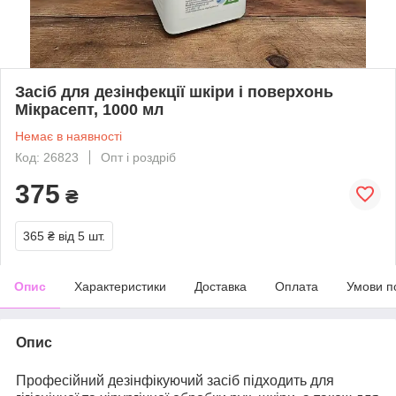
Засіб для дезінфекції шкіри і поверхонь
Мікрасепт, 1000 мл
Немає в наявності
Код: 26823
Опт і роздріб
375
₴
365 ₴
від 5 шт.
Опис
Характеристики
Доставка
Оплата
Умови п
Опис
Професійний дезінфікуючий засіб підходить для