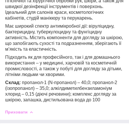
гігієнічної та хірургічної обробки рук, шкіри, а також для
швидкої дезінфекції інструментів і поверхонь.
Ідеальний для салонів краси, косметологічних
кабінетів, студій манікюру та перукарень.
Має широкий спектр антимікробної дії: віруліцидну,
бактерицидну, туберкулоцидну та фунгіцидну
активність. Містить компоненти для догляду за шкірою,
що запобігають сухості та подразненням, зберігають її
м’якість та еластичність.
Підходить як для професійного, так і для домашнього
використання – у медицині, харчовій та косметичній
промисловості, а також у побуті для догляду за дітьми,
літніми людьми чи хворими.
Склад:
пропанол-1 (N-пропанол) – 40,0; пропанол-2
(ізопропанол) – 35,0; алкілдиметилбензиламоніум
хлорид – 0,15 (діючі речовини); комплекс догляду за
шкірою, запашка, дистильована вода до 100
Приховати