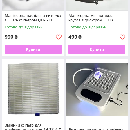
Манікюрна настільна витяжка
Манікюрна міні витяжка
з НЕРА фільтром QH-601
кругла з фільтром L103
Готово до відправки
Готово до відправки
990
490
₴
₴
Купити
Купити
Змінний фільтр для
манікюрної витяжки 14,7/14,7
Витяжка лампа для манікюру