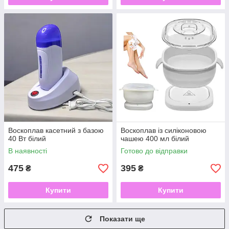
Воскоплав касетний з базою
Воскоплав із силіконовою
40 Вт білий
чашею 400 мл білий
В наявності
Готово до відправки
475
395
₴
₴
Купити
Купити
Показати ще