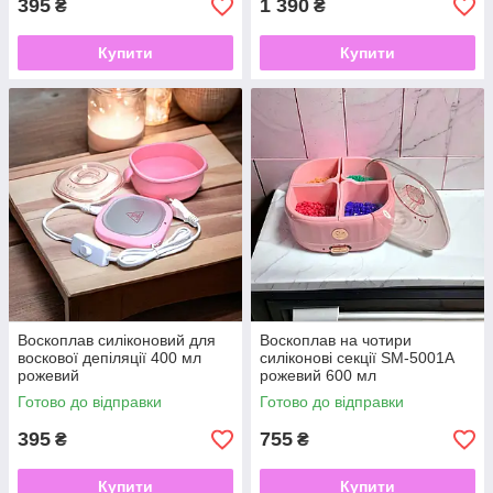
395
1 390
₴
₴
Купити
Купити
Воскоплав силіконовий для
Воскоплав на чотири
воскової депіляції 400 мл
силіконові секції SM-5001A
рожевий
рожевий 600 мл
Готово до відправки
Готово до відправки
395
755
₴
₴
Купити
Купити