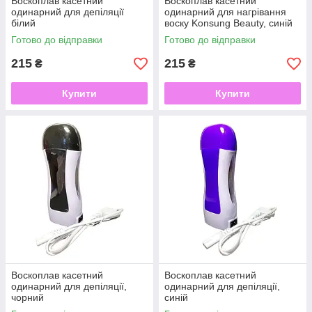
Воскоплав касетний
Воскоплав касетний
одинарний для депіляції
одинарний для нагрівання
білий
воску Konsung Beauty, синій
Готово до відправки
Готово до відправки
215
215
₴
₴
Купити
Купити
Воскоплав касетний
Воскоплав касетний
одинарний для депіляції,
одинарний для депіляції,
чорний
синій