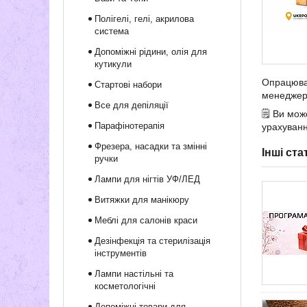
Полігелі, гелі, акрилова
система
Допоміжні рідини, олія для
кутикули
Опрацюван
Стартові набори
менеджер 
Все для депіляції
🗒 Ви мож
Парафінотерапія
урахуванн
Фрезера, насадки та змінні
Інші ста
ручки
Лампи для нігтів УФ/ЛЕД
Витяжки для манікюру
Меблі для салонів краси
Дезінфекція та стерилізація
інструментів
Лампи настільні та
косметологічні
Допоміжні товари для