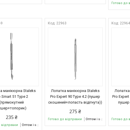
Готово до 
69
22963
2296
а манікюрна Staleks
Лопатка манікюрна Staleks
Лопатка
o Smart 51 Type 2
Pro Expert 90 Type 4.2 (пушер
Pro Exper
(прямокутний
скошений+лопасть відігнута))
пушер 
ушер+топорик)
275 ₴
235 ₴
Готово до відправки
Оптом і в роздріб
Готово до 
о відправки
Оптом і в роздріб