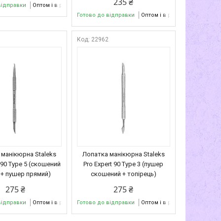
235 ₴
відправки
Оптом і в роздріб
Готово до відправки
Оптом і в роздріб
4
22962
 манікюрна Staleks
Лопатка манікюрна Staleks
t 90 Type 5 (скошений
Pro Expert 90 Type 3 (пушер
+ пушер прямий)
скошений + топірець)
275 ₴
275 ₴
відправки
Оптом і в роздріб
Готово до відправки
Оптом і в роздріб