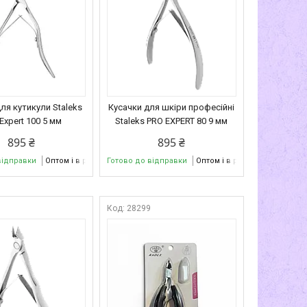
ля кутикули Staleks
Кусачки для шкіри професійні
Expert 100 5 мм
Staleks PRO EXPERT 80 9 мм
895 ₴
895 ₴
відправки
Оптом і в роздріб
Готово до відправки
Оптом і в роздріб
4
28299