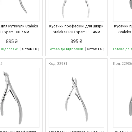
 для кутикули Staleks
Кусачки професійні для шкіри
Кусачки п
 Expert 100 7 мм
Staleks PRO Expert 11 14мм
Staleks
895 ₴
895 ₴
о відправки
Оптом і в роздріб
Готово до відправки
Оптом і в роздріб
Готово до 
29
22931
2293