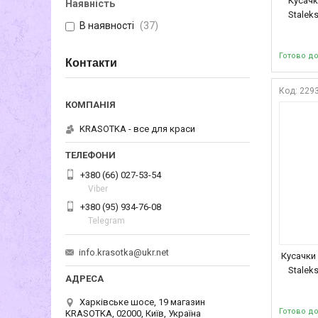
Кусачк
Наявність
Stalek
В наявності
37
Готово д
Контакти
229
KRASOTKA - все для краси
+380 (66) 027-53-54
Viber
+380 (95) 934-76-08
Telegram
info.krasotka@ukr.net
Кусачки
Stalek
Харківське шосе, 19 магазин
Готово д
KRASOTKA, 02000, Київ, Україна