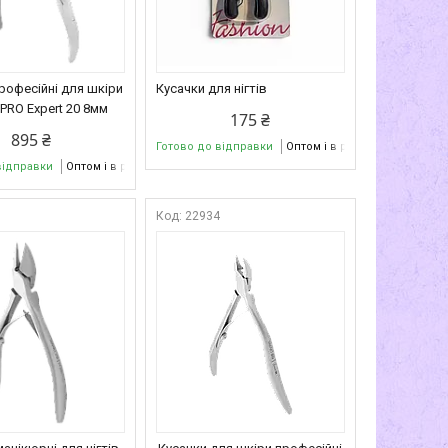
рофесійні для шкіри
Кусачки для нігтів
 PRO Expert 20 8мм
175 ₴
895 ₴
Готово до відправки
Оптом і в роздріб
відправки
Оптом і в роздріб
6
22934