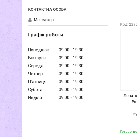
Менеджер
229
Графік роботи
Понеділок
09:00
19:30
Вівторок
09:00
19:30
Середа
09:00
19:30
Четвер
09:00
19:30
Пʼятниця
09:00
19:30
Субота
09:00
19:00
Лопатк
Неділя
09:00
19:00
Pr
п
Готово д