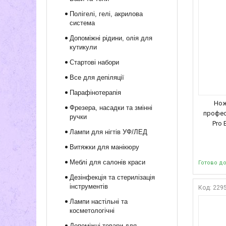
Полігелі, гелі, акрилова
система
Допоміжні рідини, олія для
кутикули
Стартові набори
Все для депіляції
Парафінотерапія
Нож
Фрезера, насадки та змінні
професі
ручки
Pro 
Лампи для нігтів УФ/ЛЕД
Витяжки для манікюру
Меблі для салонів краси
Готово д
Дезінфекція та стерилізація
інструментів
229
Лампи настільні та
косметологічні
Допоміжні товари для