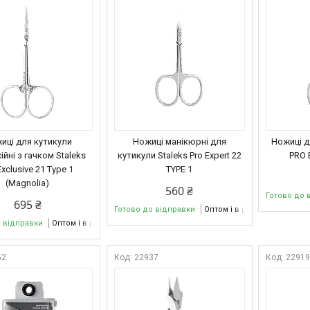
иці для кутикули
Ножиці манікюрні для
Ножиці д
йні з гачком Staleks
кутикули Staleks Pro Expert 22
PRO 
Exclusive 21 Type 1
TYPE 1
(Magnolia)
560 ₴
Готово до 
695 ₴
Готово до відправки
Оптом і в роздріб
о відправки
Оптом і в роздріб
52
22937
2291