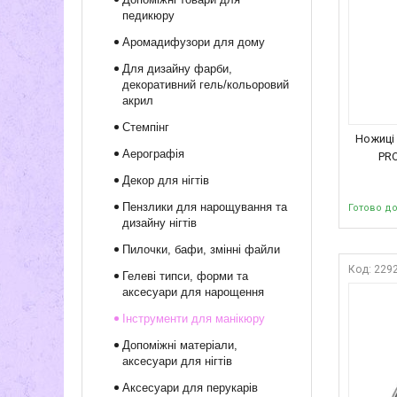
педикюру
Аромадифузори для дому
Для дизайну фарби,
декоративний гель/кольоровий
акрил
Стемпінг
Ножиці 
Аерографія
PRO
Декор для нігтів
Пензлики для нарощування та
Готово д
дизайну нігтів
Пилочки, бафи, змінні файли
229
Гелеві типси, форми та
аксесуари для нарощення
Інструменти для манікюру
Допоміжні матеріали,
аксесуари для нігтів
Аксесуари для перукарів