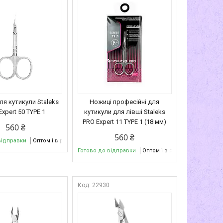
ля кутикули Staleks
Ножиці професійні для
Expert 50 TYPE 1
кутикули для лівші Staleks
PRO Expert 11 TYPE 1 (18 мм)
560 ₴
560 ₴
відправки
Оптом і в роздріб
Готово до відправки
Оптом і в роздріб
9
22930