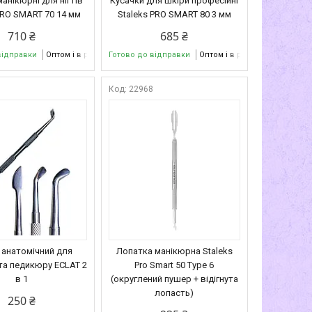
анікюрні для нігтів
Кусачки для шкіри професійні
PRO SMART 70 14 мм
Staleks PRO SMART 80 3 мм
710 ₴
685 ₴
відправки
Оптом і в роздріб
Готово до відправки
Оптом і в роздріб
2
22968
анатомічний для
Лопатка манікюрна Staleks
та педикюру ECLAT 2
Pro Smart 50 Type 6
в 1
(округлений пушер + відігнута
лопасть)
250 ₴