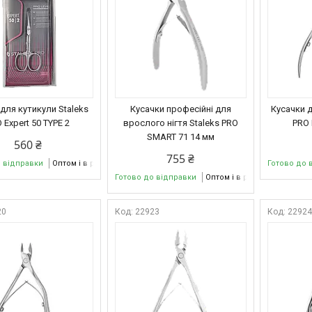
для кутикули Staleks
Кусачки професійні для
Кусачки д
 Expert 50 TYPE 2
врослого нігтя Staleks PRO
PRO 
SMART 71 14 мм
560 ₴
755 ₴
о відправки
Оптом і в роздріб
Готово до 
Готово до відправки
Оптом і в роздріб
20
22923
2292