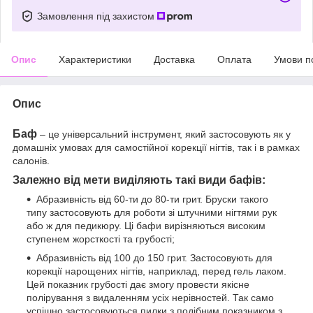
Замовлення під захистом
Опис
Характеристики
Доставка
Оплата
Умови п
Опис
Баф
– це універсальний інструмент, який застосовують як у
домашніх умовах для самостійної корекції нігтів, так і в рамках
салонів.
Залежно від мети виділяють такі види бафів:
Абразивність від 60-ти до 80-ти грит. Бруски такого
типу застосовують для роботи зі штучними нігтями рук
або ж для педикюру. Ці бафи вирізняються високим
ступенем жорсткості та грубості;
Абразивність від 100 до 150 грит. Застосовують для
корекції нарощених нігтів, наприклад, перед гель лаком.
Цей показник грубості дає змогу провести якісне
полірування з видаленням усіх нерівностей. Так само
успішно застосовуються пилки з подібним показником з