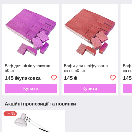
Баф для нігтів упаковка
Бафи для шліфування
Баф
50шт
нігтів 50 шт
нігті
145
145
145
₴/упаковка
₴
Купити
Купити
Акційні пропозиції та новинки
–20%