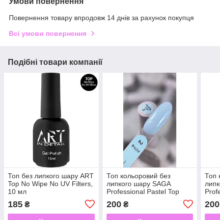
Умови повернення
Повернення товару впродовж 14 днів за рахунок покупця
Всі умови повернення
Подібні товари компанії
Топ без липкого шару ART
Топ кольоровий без
Топ 
Top No Wipe No UV Filters,
липкого шару SAGA
липк
10 мл
Professional Pastel Top
Prof
№2, 10 мл
№3, 
185
200
200
₴
₴