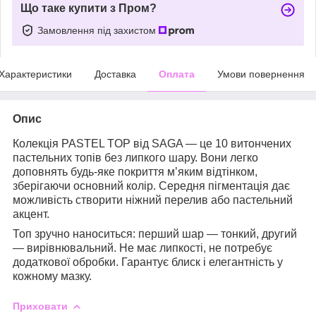
Що таке купити з Пром?
Замовлення під захистом
Характеристики
Доставка
Оплата
Умови повернення
Опис
Колекція PASTEL TOP від SAGA — це 10 витончених
пастельних топів без липкого шару. Вони легко
доповнять будь-яке покриття м’яким відтінком,
зберігаючи основний колір. Середня пігментація дає
можливість створити ніжний перелив або пастельний
акцент.
Топ зручно наноситься: перший шар — тонкий, другий
— вирівнювальний. Не має липкості, не потребує
додаткової обробки. Гарантує блиск і елегантність у
кожному мазку.
Приховати