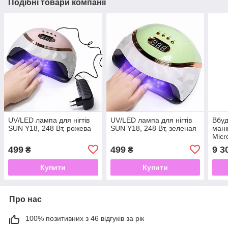
Подібні товари компанії
UV/LED лампа для нігтів
UV/LED лампа для нігтів
Вбуд
SUN Y18, 248 Вт, рожева
SUN Y18, 248 Вт, зеленая
мані
Micr
499
499
9 3
₴
₴
Купити
Купити
Про нас
100% позитивних з 46 відгуків за рік