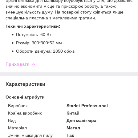
Врізні витяжки для манікюру вбудовуються у стіл, що дозволяє
значно економити місце та прискорює роботу, а також
зменшує кількість шуму. На поверхні столу кріпиться лише
спеціальна пластина з металевими гратами.
Технічні характеристики:
Потужність: 60 Вт.
Розмір: 300*300*52 мм
Обороти двигуна: 2850 об/хв
Приховати
Характеристики
Основні атрибути
Виробник
Starlet Professional
Країна виробник
Китай
Вид
Для манікюра
Матеріал
Метал
Змінні мішки для пилу
Так