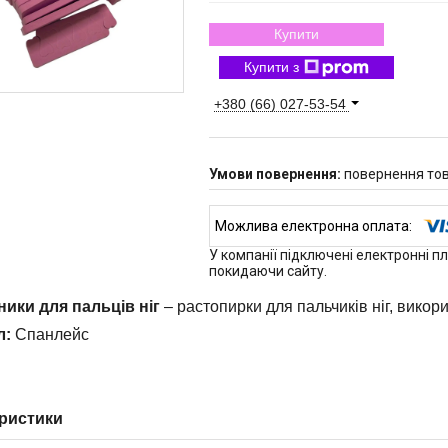
Купити
Купити з
+380 (66) 027-53-54
повернення тов
У компанії підключені електронні п
покидаючи сайту.
ники для пальців ніг
– растопирки для пальчиків ніг, вико
л:
Спанлейс
ристики