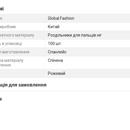
ні
к
Global Fashion
виробник
Китай
ратного матеріалу
Роздільники для пальців ніг
ь в упаковці
100 шт.
л виготовлення
Спанлейс
ра матеріалу
Спінена
лення
Рожевий
ція для замовлення
₴