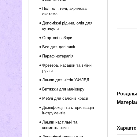
Полігелі, гелі, акрилова
система
Допоміжні рідини, олія для
кутикули
Стартові набори
Все для депіляції
Парафінотерапія
Фрезера, насадки та змінні
ручки
Лампи для нігтів УФ/ЛЕД
Витяжки для манікюру
Розділь
Меблі для салонів краси
Матеріа
Дезінфекція та стерилізація
інструментів
Лампи настільні та
косметологічні
Характе
Допоміжні товари для