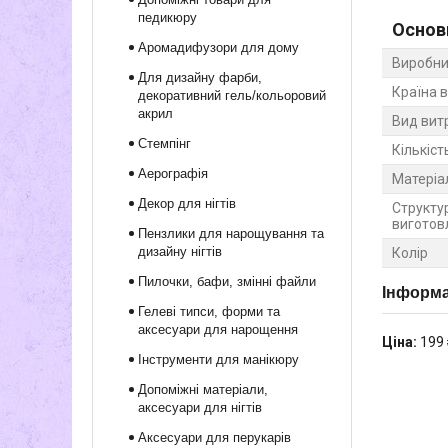
педикюру
Основ
Аромадифузори для дому
Виробни
Для дизайну фарби,
Країна 
декоративний гель/кольоровий
акрил
Вид вит
Стемпінг
Кількіст
Аерографія
Матеріа
Декор для нігтів
Структу
виготов
Пензлики для нарощування та
дизайну нігтів
Колір
Пилочки, бафи, змінні файли
Інформа
Гелеві типси, форми та
аксесуари для нарощення
Ціна:
199 
Інструменти для манікюру
Допоміжні матеріали,
аксесуари для нігтів
Аксесуари для перукарів