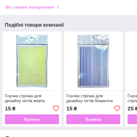
Всі умови повернення
Подібні товари компанії
Гнучка стрічка для
Гнучка стрічка для
Гнуч
дизайну нігтів жовта
дизайну нігтів блакитна
стрі
15
15
25
₴
₴
Купити
Купити