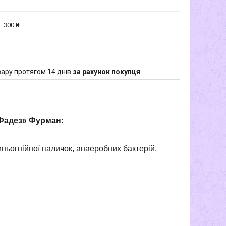
 300 ₴
ару протягом 14 днів
за рахунок покупця
«Фадез» Фурман:
синьогнійної паличок, анаеробних бактерій,