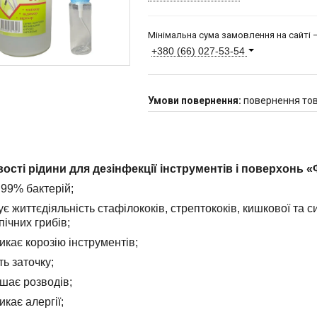
Мінімальна сума замовлення на сайті —
+380 (66) 027-53-54
повернення тов
ості рідини для дезінфекції інструментів і поверхонь 
 99% бактерій;
чує життєдіяльність стафілококів, стрептококів, кишкової та 
пічних грибів;
ликає корозію інструментів;
ть заточку;
ишає розводів;
икає алергії;