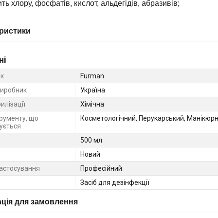
ить хлору, фосфатів, кислот, альдегідів, абразивів;
ристики
ні
к
Furman
виробник
Україна
илізації
Хімічна
трументу, що
Косметологічний, Перукарський, Манікюр
зується
500 мл
Новий
астосування
Професійний
Засіб для дезінфекції
ція для замовлення