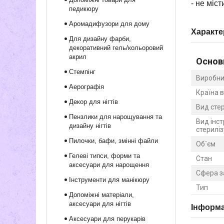
- не міст
педикюру
Аромадифузори для дому
Характе
Для дизайну фарби,
декоративний гель/кольоровий
акрил
Основ
Стемпінг
Виробни
Аерографія
Країна 
Декор для нігтів
Вид стер
Пензлики для нарощування та
Вид інс
дизайну нігтів
стерилі
Пилочки, бафи, змінні файли
Об`єм
Гелеві типси, форми та
Стан
аксесуари для нарощення
Сфера з
Інструменти для манікюру
Тип
Допоміжні матеріали,
аксесуари для нігтів
Інформа
Аксесуари для перукарів