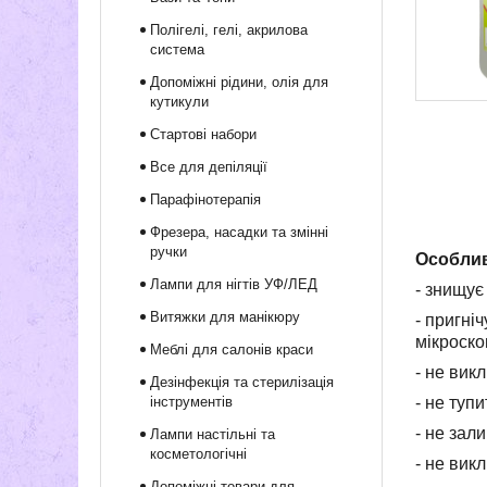
Полігелі, гелі, акрилова
система
Допоміжні рідини, олія для
кутикули
Стартові набори
Все для депіляції
Парафінотерапія
Фрезера, насадки та змінні
ручки
Особлив
Лампи для нігтів УФ/ЛЕД
- знищує
Витяжки для манікюру
- пригні
мікроско
Меблі для салонів краси
- не вик
Дезінфекція та стерилізація
інструментів
- не тупи
- не зал
Лампи настільні та
косметологічні
- не викл
Допоміжні товари для