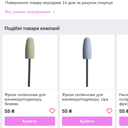
Повернення товару впродовж 14 днів за рахунок покупця
Всі умови повернення
Подібні товари компанії
Фреза силіконова для
Фреза силіконова для
Наса
манікюру/педикюру,
манікюру/педикюру, сіра
полі
бежева
фрез
55
55
55
₴
₴
Купити
Купити