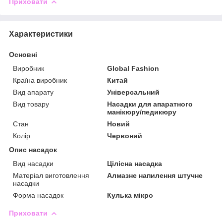
Приховати
Характеристики
Основні
Виробник
Global Fashion
Країна виробник
Китай
Вид апарату
Універсальний
Вид товару
Насадки для апаратного
манікюру/педикюру
Стан
Новий
Колір
Червоний
Опис насадок
Вид насадки
Цілісна насадка
Матеріал виготовлення
Алмазне напилення штучне
насадки
Форма насадок
Кулька мікро
Приховати