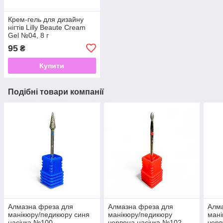
Крем-гель для дизайну
нігтів Lilly Beaute Cream
Gel №04, 8 г
95
₴
Купити
Подібні товари компанії
Алмазна фреза для
Алмазна фреза для
Алм
манікюру/педикюру синя
манікюру/педикюру
мані
насічка №100
червона насічка №102
черв