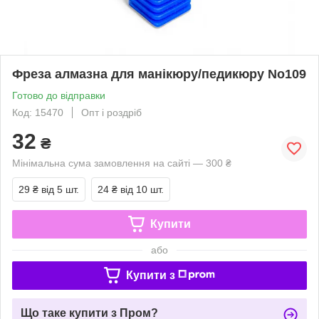
Фреза алмазна для манікюру/педикюру No109
Готово до відправки
Код: 15470
Опт і роздріб
32
₴
Мінімальна сума замовлення на сайті — 300 ₴
29 ₴
від 5 шт.
24 ₴
від 10 шт.
Купити
або
Купити з
Що таке купити з Пром?