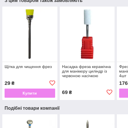
З цим товаром також замовляють
Щітка для чищення фрез
Насадка фреза керамічна
Фрез
для манікюру циліндр із
мані
червоною насічкою
4шт
29
176
₴
69
₴
Купити
Подібні товари компанії