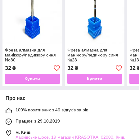
Фреза алмазна для
Фреза алмазна для
Фрез
манікюру/педикюру синя
манікюру/педикюру синя
мані
No80
№28
№13
32
32
32
₴
₴
Купити
Купити
Про нас
100% позитивних з 46 відгуків за рік
Працює з 29.10.2019
м. Київ
Харківське шосе, 19 магазин KRASOTKA, 02000, Київ,