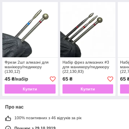
Фрези 2шт алмазні для
Набір фрез алмазних #3
Набі
манікюру/педикюру
для маникюру/педикюру
мани
(130,12)
(22,130,83)
(22,
45
65
65
₴/набір
₴
Купити
Купити
Про нас
100% позитивних з 46 відгуків за рік
Працює з 29.10.2019