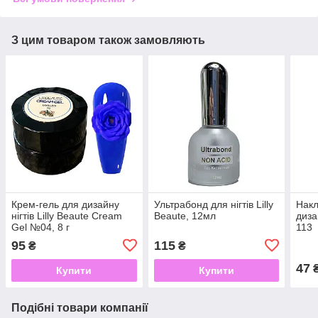
З цим товаром також замовляють
Крем-гель для дизайну
Ультрабонд для нігтів Lilly
Накл
нігтів Lilly Beaute Cream
Beaute, 12мл
диза
Gel №04, 8 г
113
95
115
₴
₴
47
Купити
Купити
Подібні товари компанії