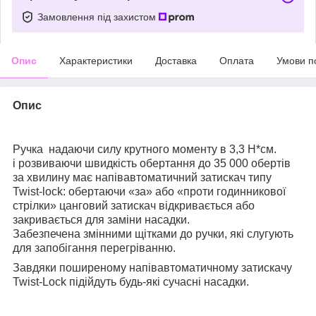
Замовлення під захистом
Опис
Характеристики
Доставка
Оплата
Умови п
Опис
Ручка надаючи силу крутного моменту в 3,3 Н*см.
і розвиваючи швидкість обертання до 35 000 обертів
за хвилину має напівавтоматичний затискач типу
Twist-lock: обертаючи «за» або «проти годинникової
стрілки» цанговий затискач відкривається або
закривається для заміни насадки.
Забезпечена змінними щітками до ручки, які слугують
для запобігання перегріванню.
Завдяки поширеному напівавтоматичному затискачу
Twist-Lock підійдуть будь-які сучасні насадки.