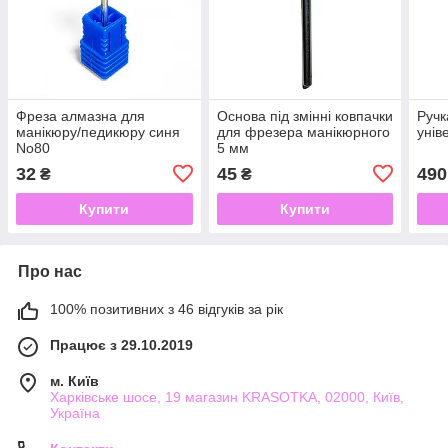
Фреза алмазна для
Основа під змінні ковпачки
Ручк
манікюру/педикюру синя
для фрезера манікюрного
унів
No80
5 мм
32
45
490
₴
₴
Купити
Купити
Про нас
100% позитивних з 46 відгуків за рік
Працює з 29.10.2019
м. Київ
Харківське шосе, 19 магазин KRASOTKA, 02000, Київ,
Україна