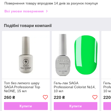
Повернення товару впродовж 14 днів за рахунок покупця
Всі умови повернення
Подібні товари компанії
Топ без липкого шару
Гель-лак SAGA
Гель
SAGA Professional Top
Professional Colorist №14,
Prof
№ONE, 15 мл
10 мл
10 м
260
220
220
₴
₴
Купити
Купити