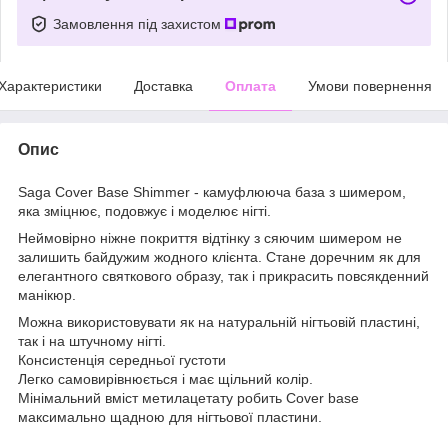
Замовлення під захистом
Характеристики
Доставка
Оплата
Умови повернення
Опис
Saga Cover Base Shimmer - камуфлююча база з шимером,
яка зміцнює, подовжує і моделює нігті.
Неймовірно ніжне покриття відтінку з сяючим шимером не
залишить байдужим жодного клієнта. Стане доречним як для
елегантного святкового образу, так і прикрасить повсякденний
манікюр.
Можна використовувати як на натуральній нігтьовій пластині,
так і на штучному нігті.
Консистенція середньої густоти
Легко самовирівнюється і має щільний колір.
Мінімальний вміст метилацетату робить Cover base
максимально щадною для нігтьової пластини.