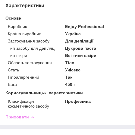
Характеристики
Основні
Виробник
Enjoy Professional
Країна виробник
Україна
Застосування засобу
Для депіляції
Тип засобу для депіляції
Цукрова паста
Тип шкіри
Всі типи шкіри
Область застосування
Тіло
Стать
Унісекс
Гіпоалергенний
Так
Вага
450 г
Користувальницькі характеристики
Класифікація
Професійна
косметичного засобу
Приховати