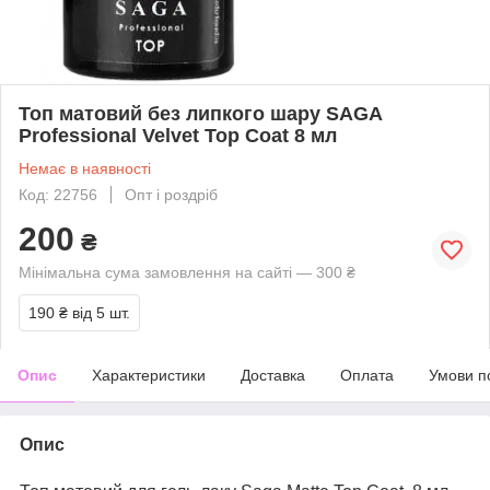
Топ матовий без липкого шару SAGA
Professional Velvet Top Coat 8 мл
Немає в наявності
Код: 22756
Опт і роздріб
200
₴
Мінімальна сума замовлення на сайті — 300 ₴
190 ₴
від 5 шт.
Опис
Характеристики
Доставка
Оплата
Умови п
Опис