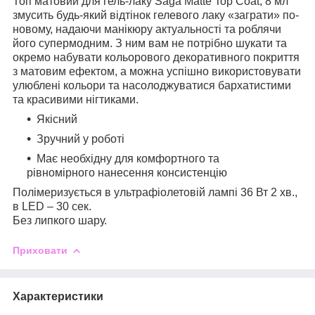
Топ матовий для гель-лаку Saga Matte Top Coat, 8 мл
змусить будь-який відтінок гелевого лаку «заграти» по-
новому, надаючи манікюру актуальності та роблячи
його супермодним. З ним вам не потрібно шукати та
окремо набувати кольорового декоративного покриття
з матовим ефектом, а можна успішно використовувати
улюблені кольори та насолоджуватися бархатистими
та красивими нігтиками.
Якісний
Зручний у роботі
Має необхідну для комфортного та
рівномірного нанесення консистенцію
Полімеризується в ультрафіолетовій лампі 36 Вт 2 хв.,
в LED – 30 сек.
Без липкого шару.
Приховати
Характеристики