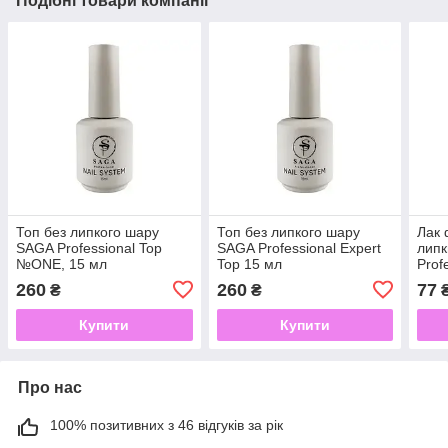
Подібні товари компанії
Топ без липкого шару
Топ без липкого шару
Лак 
SAGA Professional Top
SAGA Professional Expert
лип
№ONE, 15 мл
Top 15 мл
Prof
260
260
77
₴
₴
Купити
Купити
Про нас
100% позитивних з 46 відгуків за рік