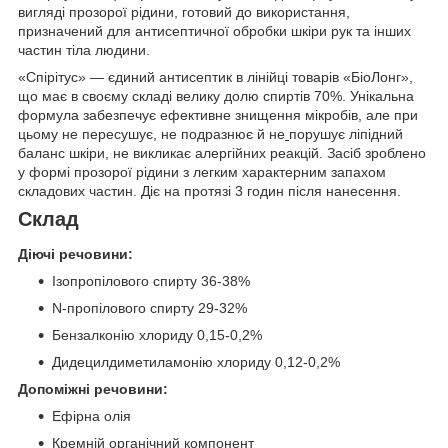
вигляді прозорої рідини, готовий до використання,
призначений для антисептичної обробки шкіри рук та інших
частин тіла людини.
«Спірітус» — єдиний антисептик в лінійці товарів «БіоЛонг»,
що має в своєму складі велику долю спиртів 70%. Унікальна
формула забезпечує ефективне знищення мікробів, але при
цьому не пересушує, не подразнює й не
порушує ліпідний
баланс шкіри, не викликає алергійних реакцій. Засіб зроблено
у формі прозорої рідини з легким характерним запахом
складових частин. Діє на протязі 3 годин після нанесення.
Склад
Діючі речовини:
Ізопропілового спирту 36-38%
N-пропілового спирту 29-32%
Бензалконію хлориду 0,15-0,2%
Дидецилдиметиламонію хлориду 0,12-0,2%
Допоміжні речовини:
Ефірна олія
Кремній органічний компонент