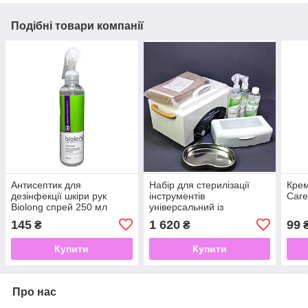
Подібні товари компанії
Антисептик для
Набір для стерилізації
Крем
дезінфекції шкіри рук
інструментів
Care 
Biolong спрей 250 мл
універсальний із
сухожаром СН 360Т
145
1 620
99
₴
₴
Купити
Купити
Про нас