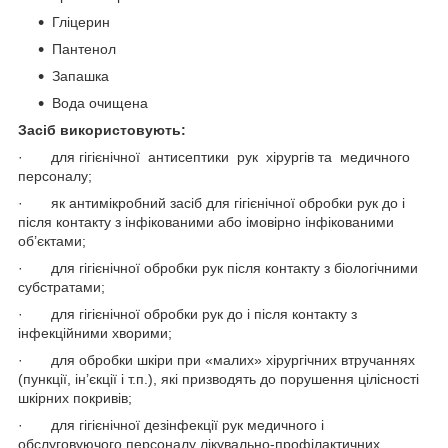
Гліцерин
Пантенол
Запашка
Вода очищена
Засіб використовують:
· для гігієнічної антисептики рук хірургів та медичного
персоналу;
· як антимікробний засіб для гігієнічної обробки рук до і
після контакту з інфікованими або імовірно інфікованими
об’єктами;
· для гігієнічної обробки рук після контакту з біологічними
субстратами;
· для гігієнічної обробки рук до і після контакту з
інфекційними хворими;
· для обробки шкіри при «малих» хірургічних втручаннях
(пункції, ін’єкції і т.п.), які призводять до порушення цілісності
шкірних покривів;
· для гігієнічної дезінфекції рук медичного і
обслуговуючого персоналу лікувально-профілактичних