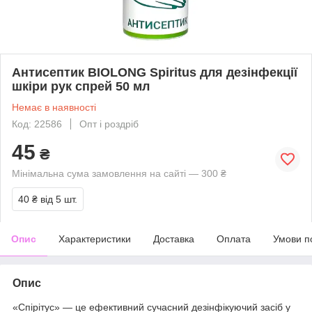
Антисептик BIOLONG Spiritus для дезінфекції
шкіри рук спрей 50 мл
Немає в наявності
Код: 22586
Опт і роздріб
45
₴
Мінімальна сума замовлення на сайті — 300 ₴
40 ₴
від 5 шт.
Опис
Характеристики
Доставка
Оплата
Умови п
Опис
«Спірітус» — це ефективний сучасний дезінфікуючий засіб у