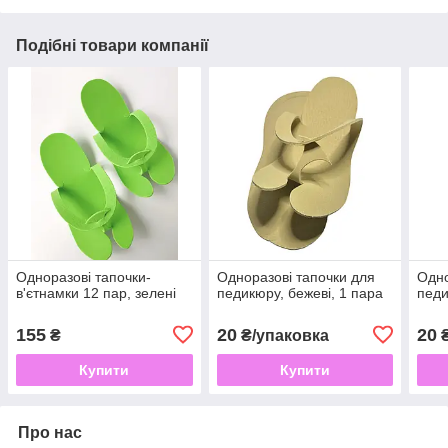
Подібні товари компанії
Одноразові тапочки-
Одноразові тапочки для
Одно
в'єтнамки 12 пар, зелені
педикюру, бежеві, 1 пара
педи
155
20
20
₴
₴/упаковка
₴
Купити
Купити
Про нас