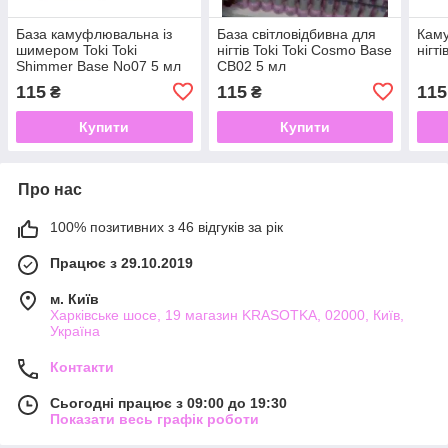
База камуфлювальна із
База світловідбивна для
Кам
шимером Toki Toki
нігтів Toki Toki Cosmo Base
нігті
Shimmer Base No07 5 мл
CB02 5 мл
115
115
115
₴
₴
Купити
Купити
Про нас
100% позитивних з 46 відгуків за рік
Працює з 29.10.2019
м. Київ
Харківське шосе, 19 магазин KRASOTKA, 02000, Київ,
Україна
Контакти
Сьогодні працює з 09:00 до 19:30
Показати весь графік роботи