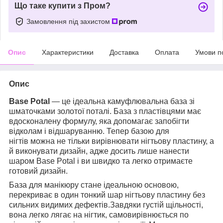
Що таке купити з Пром?
Замовлення під захистом
Опис
Характеристики
Доставка
Оплата
Умови п
Опис
Base Potal
— це ідеальна камуфлювальна база зі
шматочками золотої поталі. База з пластівцями має
вдосконалену формулу, яка допомагає запобігти
відколам і відшаруванню. Тепер базою для
нігтів можна не тільки вирівнювати нігтьову пластину, а
й виконувати дизайн, адже досить лише нанести
шаром Base Potal і ви швидко та легко отримаєте
готовий дизайн.
База для манікюру стане ідеальною основою,
перекриває в один тонкий шар нігтьову пластину без
сильних видимих дефектів.Завдяки густій щільності,
вона легко лягає на нігтик, самовирівнюється по