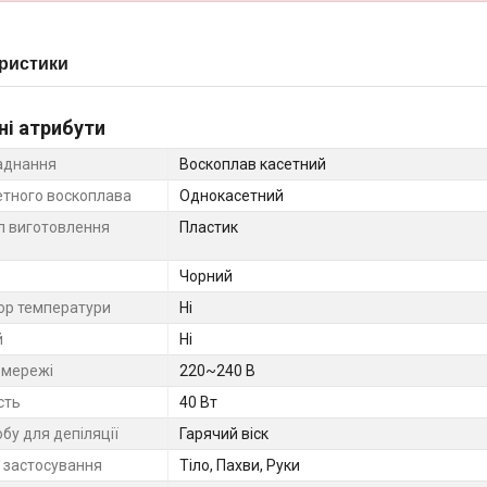
ристики
ні атрибути
аднання
Воскоплав касетний
етного воскоплава
Однокасетний
л виготовлення
Пластик
Чорний
ор температури
Ні
й
Ні
 мережі
220~240 В
сть
40 Вт
бу для депіляції
Гарячий віск
 застосування
Тіло, Пахви, Руки