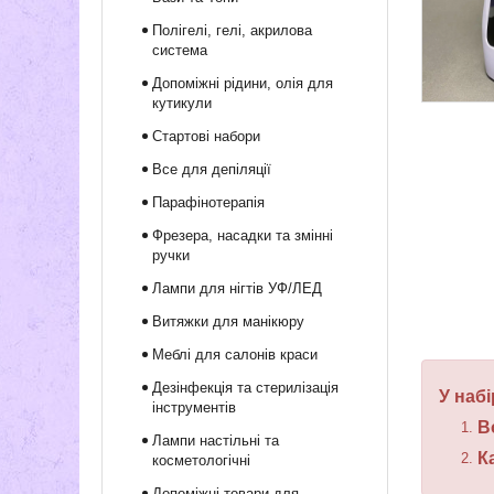
Полігелі, гелі, акрилова
система
Допоміжні рідини, олія для
кутикули
Стартові набори
Все для депіляції
Парафінотерапія
Фрезера, насадки та змінні
ручки
Лампи для нігтів УФ/ЛЕД
Витяжки для манікюру
Меблі для салонів краси
Дезінфекція та стерилізація
У набі
інструментів
В
Лампи настільні та
К
косметологічні
Допоміжні товари для