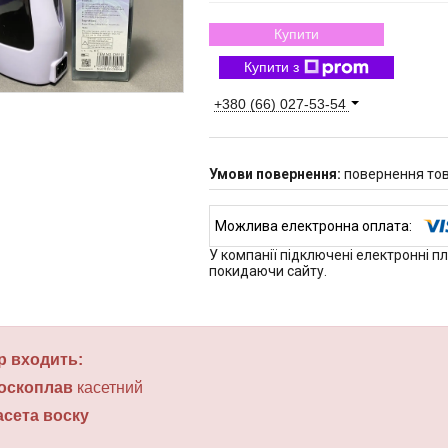
Купити
Купити з
+380 (66) 027-53-54
повернення тов
У компанії підключені електронні п
покидаючи сайту.
р входить:
оскоплав
касетний
асета воску