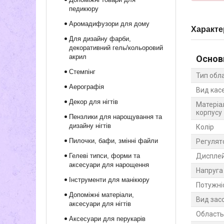
педикюру
Аромадифузори для дому
Характе
Для дизайну фарби,
декоративний гель/кольоровий
акрил
Основ
Стемпінг
Тип обл
Аерографія
Вид кас
Декор для нігтів
Матеріа
корпусу
Пензлики для нарощування та
дизайну нігтів
Колір
Пилочки, бафи, змінні файли
Регулят
Гелеві типси, форми та
Диспле
аксесуари для нарощення
Напруга
Інструменти для манікюру
Потужні
Допоміжні матеріали,
Вид засо
аксесуари для нігтів
Область
Аксесуари для перукарів