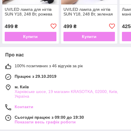
UV/LED лампа для нігтів
UV/LED лампа для нігтів
Лам
SUN Y18, 248 Вт, рожева
SUN Y18, 248 Вт, зеленая
мані
499
499
425
₴
₴
Купити
Купити
Про нас
100% позитивних з 46 відгуків за рік
Працює з 29.10.2019
м. Київ
Харківське шосе, 19 магазин KRASOTKA, 02000, Київ,
Україна
Контакти
Сьогодні працює з 09:00 до 19:30
Показати весь графік роботи