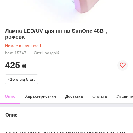
Лампа LED/UV для нігтів SunOne 48Вт,
рожева
Немає в наявності
Код: 15747
Опт і роздріб
425
₴
415 ₴
від 5 шт.
Опис
Характеристики
Доставка
Оплата
Умови п
Опис