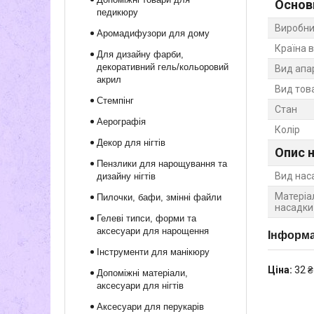
Основ
педикюру
Виробни
Аромадифузори для дому
Країна 
Для дизайну фарби,
декоративний гель/кольоровий
Вид апа
акрил
Вид тов
Стемпінг
Стан
Аерографія
Колір
Декор для нігтів
Опис 
Пензлики для нарощування та
Вид нас
дизайну нігтів
Матеріа
Пилочки, бафи, змінні файли
насадки
Гелеві типси, форми та
аксесуари для нарощення
Інформа
Інструменти для манікюру
Ціна:
32 ₴
Допоміжні матеріали,
аксесуари для нігтів
Аксесуари для перукарів