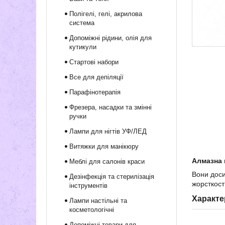
Полігелі, гелі, акрилова
система
Допоміжні рідини, олія для
кутикули
Стартові набори
Все для депіляції
Парафінотерапія
Фрезера, насадки та змінні
ручки
Лампи для нігтів УФ/ЛЕД
Витяжки для манікюру
Алмазна 
Меблі для салонів краси
Вони доси
Дезінфекція та стерилізація
жорсткост
інструментів
Характе
Лампи настільні та
косметологічні
Допоміжні товари для