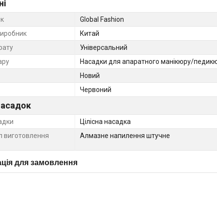
ні
к
Global Fashion
виробник
Китай
рату
Універсальний
ару
Насадки для апаратного манікюру/педик
Новий
Червоний
насадок
адки
Цілісна насадка
л виготовлення
Алмазне напилення штучне
ція для замовлення