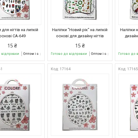
 для нігтів на липкій
Наліпки "Новий рік" на липкій
Наліпки н
основі CA-649
основі для дизайну нігтів
дизайну
15 ₴
15 ₴
о відправки
Оптом і в роздріб
Готово до відправки
Оптом і в роздріб
Готово до 
61
17164
1716