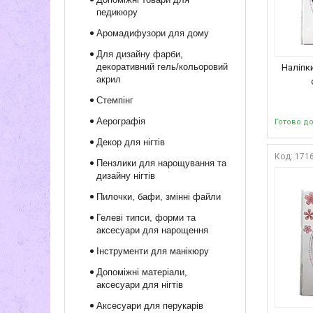
педикюру
Аромадифузори для дому
Для дизайну фарби,
декоративний гель/кольоровий
Наліпки
акрил
Стемпінг
Аерографія
Готово д
Декор для нігтів
171
Пензлики для нарощування та
дизайну нігтів
Пилочки, бафи, змінні файли
Гелеві типси, форми та
аксесуари для нарощення
Інструменти для манікюру
Допоміжні матеріали,
аксесуари для нігтів
Аксесуари для перукарів