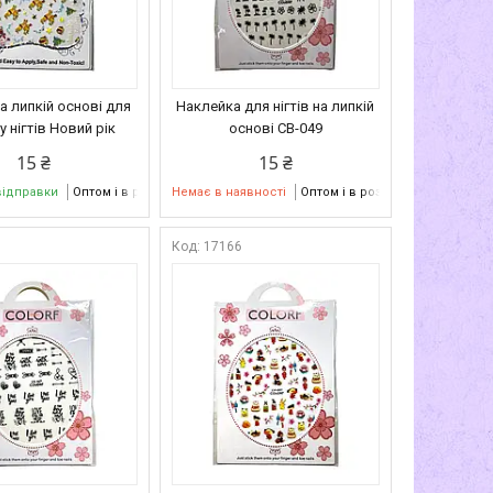
а липкій основі для
Наклейка для нігтів на липкій
 нігтів Новий рік
основі CB-049
15 ₴
15 ₴
відправки
Оптом і в роздріб
Немає в наявності
Оптом і в роздріб
5
17166