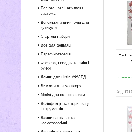
Полігелі, гелі, акрилова
система
Допоміжні рідини, олія для
кутикули
Стартові набори
Все для депіляції
Парафінотерапія
Наліпки
Фрезера, насадки та змінні
ручки
Лампи для нігтів УФ/ЛЕД
Готово д
Витяжки для манікюру
171
Меблі для салонів краси
Дезінфекція та стерилізація
інструментів
Лампи настільні та
косметологічні
Допоміжні товари для