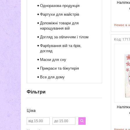
Наліпки
Одноразова продукція
Фартухи для майстрів
Допоміжні товари для
Немає в 
нарощування вій
Догляд за обличчям і тілом
171
Фарбування вій та брів,
догляд
Маски для сну
Прикраси та біжутерія
Все для дому
Фільтри
Наліпки
Ціна
Немає в 