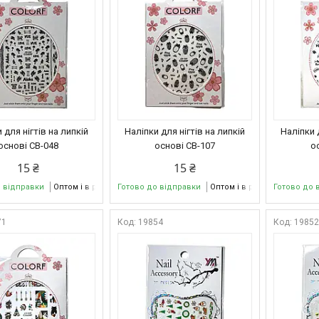
 для нігтів на липкій
Наліпки для нігтів на липкій
Наліпки 
основі CB-048
основі CB-107
о
15 ₴
15 ₴
о відправки
Оптом і в роздріб
Готово до відправки
Оптом і в роздріб
Готово до 
71
19854
1985