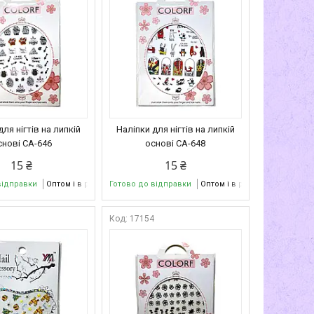
для нігтів на липкій
Наліпки для нігтів на липкій
снові CA-646
основі CA-648
15 ₴
15 ₴
відправки
Оптом і в роздріб
Готово до відправки
Оптом і в роздріб
2
17154