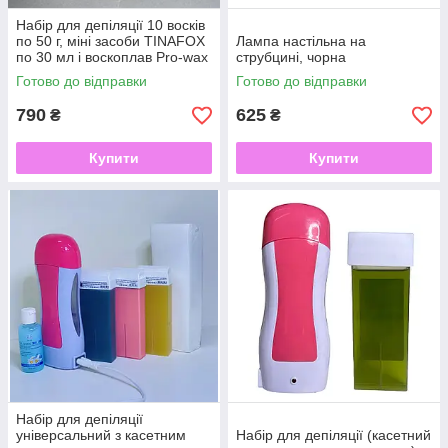
Набір для депіляції 10 восків
по 50 г, міні засоби TINAFOX
Лампа настільна на
по 30 мл і воскоплав Pro-wax
струбцині, чорна
100
Готово до відправки
Готово до відправки
790
625
₴
₴
Купити
Купити
Набір для депіляції
універсальний з касетним
Набір для депіляції (касетний