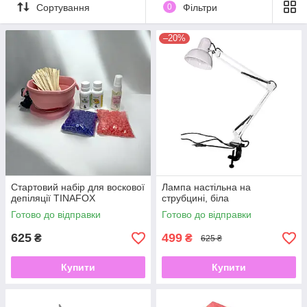
Сортування
0
Фільтри
–20%
Стартовий набір для воскової
Лампа настільна на
депіляції TINAFOX
струбцині, біла
Готово до відправки
Готово до відправки
625
499
₴
₴
625 ₴
Купити
Купити