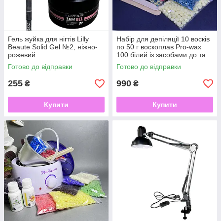
Гель жуйка для нігтів Lilly
Набір для депіляції 10 восків
Beaute Solid Gel №2, ніжно-
по 50 г воскоплав Pro-wax
рожевий
100 білий із засобами до та
після
Готово до відправки
Готово до відправки
255
990
₴
₴
Купити
Купити