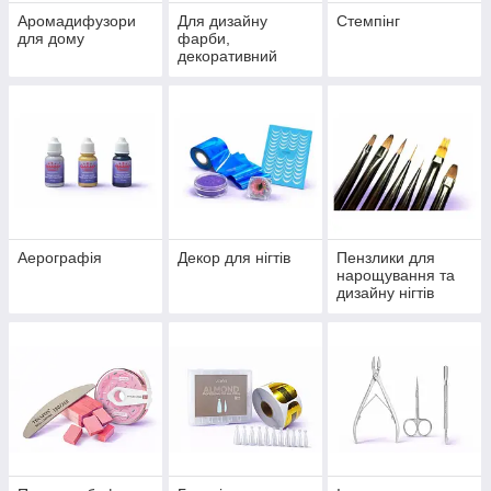
Аромадифузори
Для дизайну
Стемпінг
для дому
фарби,
декоративний
гель/кольоровий
акрил
Аерографія
Декор для нігтів
Пензлики для
нарощування та
дизайну нігтів