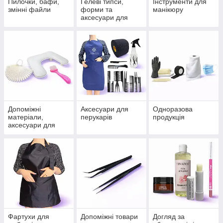
Пилочки, бафи,
Гелеві типси,
Інструменти для
змінні файли
форми та
манікюру
аксесуари для
нарощення
Допоміжні
Аксесуари для
Одноразова
матеріали,
перукарів
продукція
аксесуари для
нігтів
Фартухи для
Допоміжні товари
Догляд за