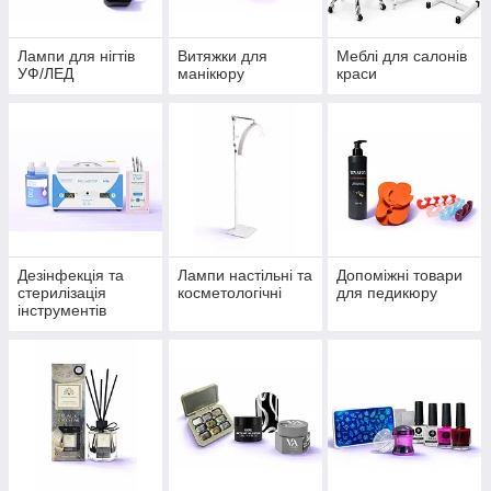
Лампи для нігтів
Витяжки для
Меблі для салонів
УФ/ЛЕД
манікюру
краси
Дезінфекція та
Лампи настільні та
Допоміжні товари
стерилізація
косметологічні
для педикюру
інструментів